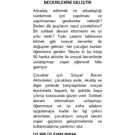
BECERİLERİNİ GELİŞTİR
Arkadaş edinmek ve arkadaşlığı
sürdürmek için
yapılması ve
yapılmaması gerekenler
nelerdir?
Beden dili ipuçlarını nasıl çözebilirsin?
Bir sohbeti devam ettirmenin en iyi
yolu nedir? Tıpkı çarpım tablosunu
bilmek gibi sosyal beceriler de
doğuştan gelmez; her çocuğun bunları
öğrenmesi gerekir. Neyse ki bu kitap
50 harika aktivite ile sosyal becerilerde
ustalaşmayı süper eğlenceli hâle
getiriyor.
Çocuklar için Sosyal Beceri
Aktiviteleri
, çocuklara evde, okulda ve
diğer yerlerde karşılaştıkları sosyal
durumlarla başarılı bir şekilde başa
çıkma konusunda güven verir. Sohbeti
devam ettirmekten uzlaşmayı
öğrenmeye ve iyi sofra adabını
uygulamaya kadar bu ilgi çekici
aktiviteler, çocukların sosyal beceri
süper güçlerini geliştirmelerine ve
kullanmalarına yardımcı olur.
İYİ BİR İZLENİM BIRAK