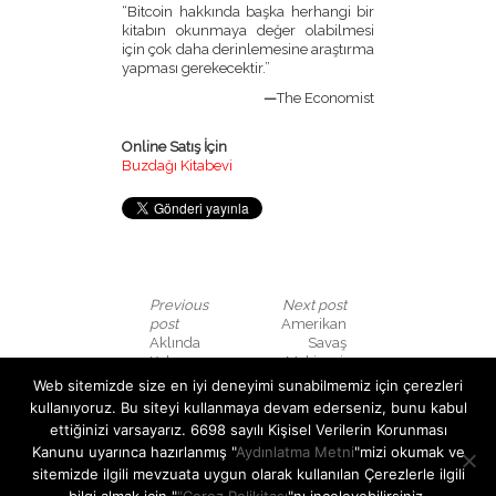
“Bitcoin hakkında başka herhangi bir
kitabın okunmaya değer olabilmesi
için çok daha derinlemesine araştırma
yapması gerekecektir.”
—
The Economist
Online Satış İçin
Buzdağı Kitabevi
Previous
Next post
post
Amerikan
Aklında
Savaş
Kalsın:
Makinesi:
Başarılı
Çıkar
Web sitemizde size en iyi deneyimi sunabilmemiz için çerezleri
Öğrenme
Grupları ve
kullanıyoruz. Bu siteyi kullanmaya devam ederseniz, bunu kabul
Bilimi
Bitmeyen
ettiğinizi varsayarız. 6698 sayılı Kişisel Verilerin Korunması
Çatışma
Kanunu uyarınca hazırlanmış "
Aydınlatma Metni
"mizi okumak ve
sitemizde ilgili mevzuata uygun olarak kullanılan Çerezlerle ilgili
Bir yanıt yazın