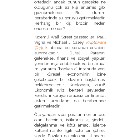
ortadadır ancak bunun gerçekte ne
olduğunu çok az kişi anlamış gibi
gözükmektedir. Bu durum
beraberinde şu soruyu getirmektedir:
Herhangi bir kişi bitcoini neden
önemsemelidir?
Kıdemli Wall Street gazetecileri Paul
Vigna ve Michael J. Casey,
KriptoPara
Çağı
kitabında bu sorunun cevabını
sunmaktadır. Dijital Paranın,
geleneksel finans ve sosyal yapıları
yeniden inşa edebilecek ve bu sırada
milyarlarca “bankasız” insanı da yeni
bir küresel ekonominin içine
çekebilecek bir devrim başlatması
beklenmektedir. Kriptopara, 2008
Ekonomik Krizi benzeri şeylerden
kendisini koruyan aracısız bir finansal
sistem umutlarını da beraberinde
getirmektedir.
Öte yandan siber paraların en ünlüsü
olan bitcoinin; istikrarsızlık, şiddetli
dalgalanma ve kötü amaçlı işlerde
kullanılma ile ilgili kötü bir şöhreti
vardır. Bazıları da bitcoinin istihdamı