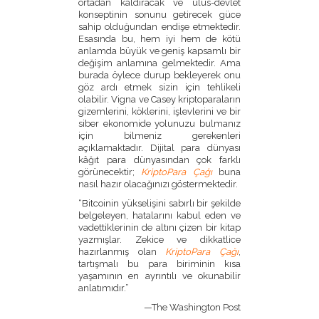
ortadan kaldıracak ve ulus-devlet
konseptinin sonunu getirecek güce
sahip olduğundan endişe etmektedir.
Esasında bu, hem iyi hem de kötü
anlamda büyük ve geniş kapsamlı bir
değişim anlamına gelmektedir. Ama
burada öylece durup bekleyerek onu
göz ardı etmek sizin için tehlikeli
olabilir. Vigna ve Casey kriptoparaların
gizemlerini, köklerini, işlevlerini ve bir
siber ekonomide yolunuzu bulmanız
için bilmeniz gerekenleri
açıklamaktadır. Dijital para dünyası
kâğıt para dünyasından çok farklı
görünecektir;
KriptoPara Çağı
buna
nasıl hazır olacağınızı göstermektedir.
“Bitcoinin yükselişini sabırlı bir şekilde
belgeleyen, hatalarını kabul eden ve
vadettiklerinin de altını çizen bir kitap
yazmışlar. Zekice ve dikkatlice
hazırlanmış olan
KriptoPara Çağı
,
tartışmalı bu para biriminin kısa
yaşamının en ayrıntılı ve okunabilir
anlatımıdır.”
—The Washington Post