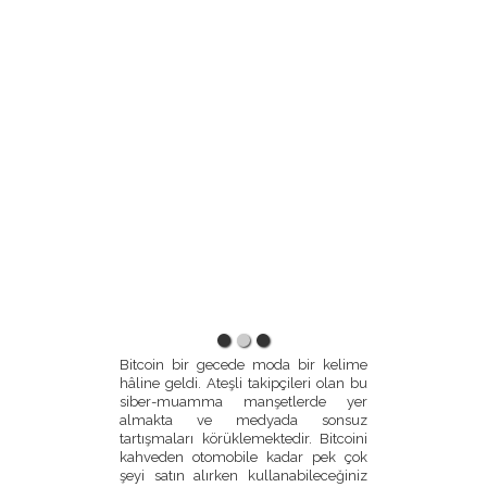
Bitcoin bir gecede moda bir kelime
hâline geldi. Ateşli takipçileri olan bu
siber-muamma manşetlerde yer
almakta ve medyada sonsuz
tartışmaları körüklemektedir. Bitcoini
kahveden otomobile kadar pek çok
şeyi satın alırken kullanabileceğiniz