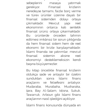
sebeplerini masaya yatırmak
gerekiyor. Finansal krizlerin
neredeyse tamamı, faizle borç verme
ve türev ürünler üzerine dayalı bir
finansal sistemden dolayı ortaya
çıkmaktadır. Mevcut yapı reel
ekonominin onlarca katı sentetik
finansal ürünü ortaya çıkarmaktadır.
Bu ürünlerde önceden tahmin
edilmesi imkânsız bir sorun çıktığında
da hem finansal sistem hem de reel
ekonomi bir krizle karşılaşmaktadır.
İslami finansta ise yatırımlar, mevcut
finansal sistemin aksine reel
ekonomiyi desteklemeksizin kendi
başına büyüyemezler.
Bu kitap öncelikle finansal krizlerin
oldukça sade ve anlaşılır bir özetini
sunduktan sonra İslami finans
araçlarını ve felsefesini anlatıyor.
Mudaraba, Murabaha, Musharaka,
Ijara, Bay Al-Salam, Istisna, Sukuk,
Tawarruk, Arboun gibi İslami finans
araçlarının nasıl işlediğini açıklıyor.
İslami finans konusunda dünyada en