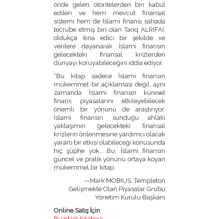
önde gelen otoritelerden biri kabul
edilen ve hem mevcut finansal
sistemi hem de İslami finansı sahada
tecrübe etmiş biri olan Tariq ALRIFAI,
oldukça ikna edici bir şekilde ve
verilere dayanarak İslami finansın
gelecekteki finansal krizlerden
dünyayı koruyabileceğini iddia ediyor.
“Bu kitap sadece İslami finansın
mükemmel bir açıklaması değil, aynı
zamanda İslami finansın küresel
finans piyasalarını etkileyebilecek
önemli bir yönünü de araştırıyor.
İslami finansın sunduğu ahlaki
yaklaşımın gelecekteki finansal
krizlerin önlenmesine yardımcı olacak
yararlı bir etkisi olabileceği konusunda
hiç şüphe yok… Bu, İslami finansın
güncel ve pratik yönünü ortaya koyan
mükemmel bir kitap.
—Mark MOBIUS, Templeton
Gelişmekte Olan Piyasalar Grubu
Yönetim Kurulu Başkanı
Online Satış İçin
Buzdağı Kitabevi